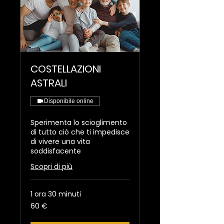
COSTELLAZIONI
ASTRALI
Disponibile online
Sperimenta lo scioglimento
di tutto ciò che ti impedisce
di vivere una vita
soddisfacente
Scopri di più
1 ora 30 minuti
60
60 €
euro