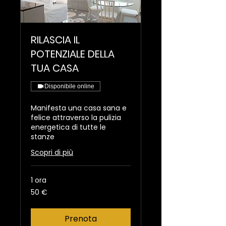
RILASCIA IL
POTENZIALE DELLA
TUA CASA
Disponibile online
Manifesta una casa sana e
felice attraverso la pulizia
energetica di tutte le
stanze
Scopri di più
1 ora
50
50 €
euro
Prenota