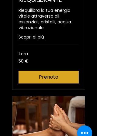
Riequilibra la tua energia
vitale attraverso oli
essenziali, cristalli, acqua
vibrazionale
Scopri di più
1 ora
50
50 €
euro
Prenota