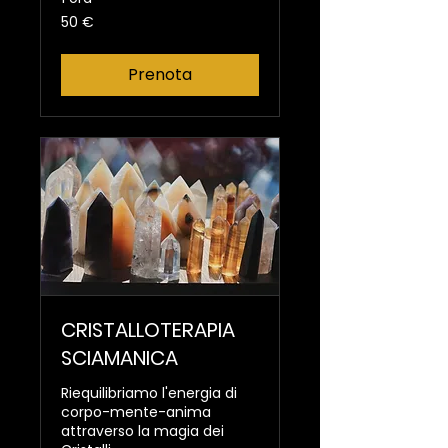
50
50 €
euro
Prenota
CRISTALLOTERAPIA
SCIAMANICA
Riequilibriamo l'energia di
corpo-mente-anima
attraverso la magia dei