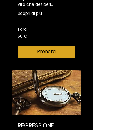
vita che desideri..
Scopri di più
1 ora
50
50 €
euro
Prenota
REGRESSIONE