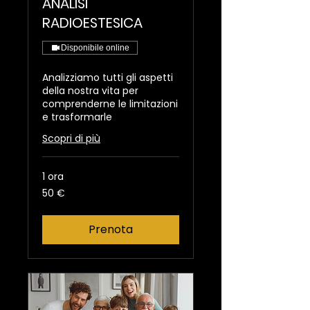
ANALISI
RADIOESTESICA
Disponibile online
Analizziamo tutti gli aspetti
della nostra vita per
comprenderne le limitazioni
e trasformarle
Scopri di più
1 ora
50
50 €
euro
Prenota