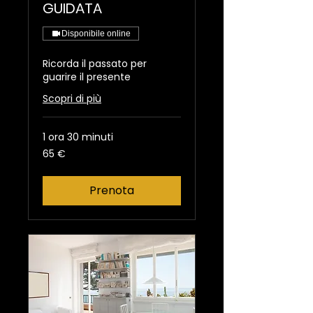
GUIDATA
Disponibile online
Ricorda il passato per
guarire il presente
Scopri di più
1 ora 30 minuti
65
65 €
euro
Prenota